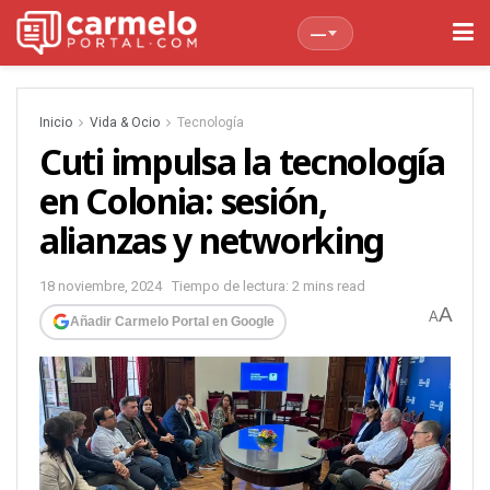
—
Inicio
Vida & Ocio
Tecnología
Cuti impulsa la tecnología
en Colonia: sesión,
alianzas y networking
18 noviembre, 2024
Tiempo de lectura: 2 mins read
A
A
Añadir Carmelo Portal en Google