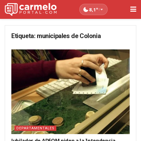
8,1°
↑
Etiqueta:
municipales de Colonia
DEPARTAMENTALES
Jubilados de ADEOM piden a la Intendencia