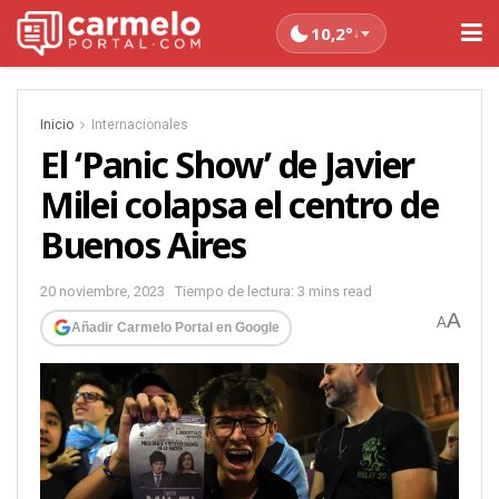
10,2°
↓
Inicio
Internacionales
El ‘Panic Show’ de Javier
Milei colapsa el centro de
Buenos Aires
20 noviembre, 2023
Tiempo de lectura: 3 mins read
A
A
Añadir Carmelo Portal en Google