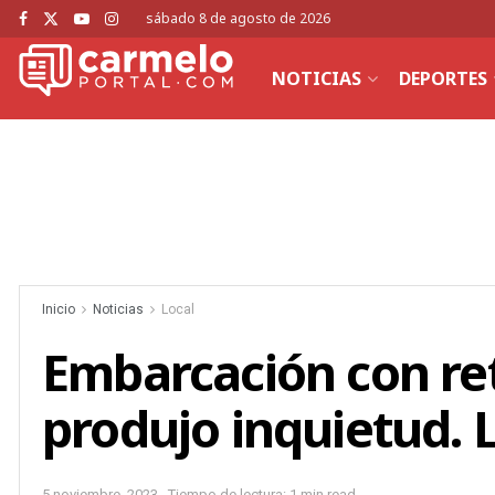
sábado 8 de agosto de 2026
NOTICIAS
DEPORTES
Inicio
Noticias
Local
Embarcación con ret
produjo inquietud. 
5 noviembre, 2023
Tiempo de lectura: 1 min read