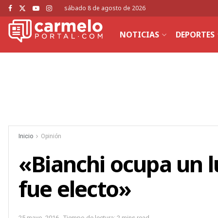
sábado 8 de agosto de 2026
NOTICIAS
DEPORTES
Inicio
Opinión
«Bianchi ocupa un l
fue electo»
25 mayo, 2016
Tiempo de lectura: 2 mins read