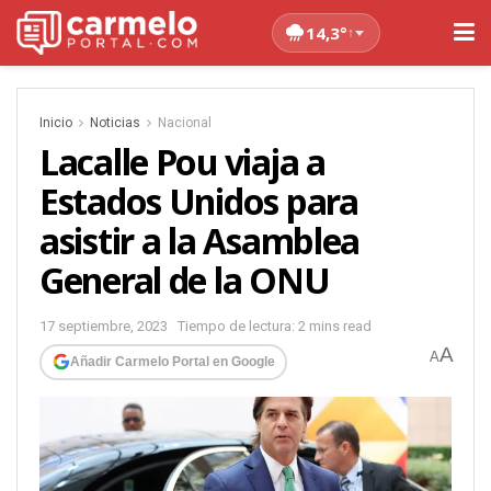
14,3°
↑
Inicio
Noticias
Nacional
Lacalle Pou viaja a
Estados Unidos para
asistir a la Asamblea
General de la ONU
17 septiembre, 2023
Tiempo de lectura: 2 mins read
A
A
Añadir Carmelo Portal en Google