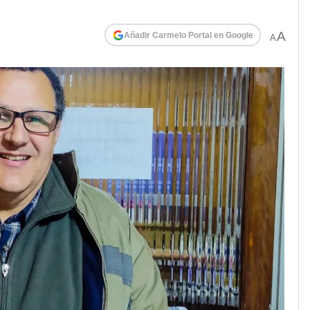
A
Añadir Carmelo Portal en Google
A