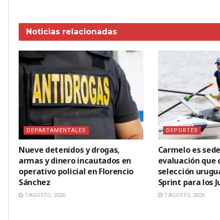
Noticias
relacionadas
DEPARTAMENTALES
DEPORTES
Nueve detenidos y drogas,
Carmelo es sede
armas y dinero incautados en
evaluación que d
operativo policial en Florencio
selección urugu
Sánchez
Sprint para los
7 AGOSTO, 2026
7 AGOSTO, 2026