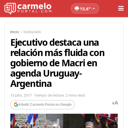
15,6°
↑
Inicio
Destacado
Ejecutivo destaca una
relación más fluida con
gobierno de Macri en
agenda Uruguay-
Argentina
13 julio, 2017
Tiempo de lectura: 2 mins read
A
A
Añadir Carmelo Portal en Google