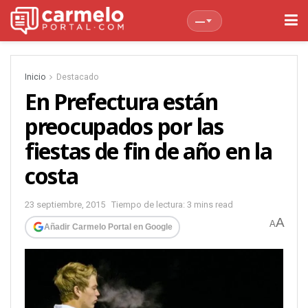
—
Inicio
Destacado
En Prefectura están
preocupados por las
fiestas de fin de año en la
costa
23 septiembre, 2015
Tiempo de lectura: 3 mins read
A
A
Añadir Carmelo Portal en Google