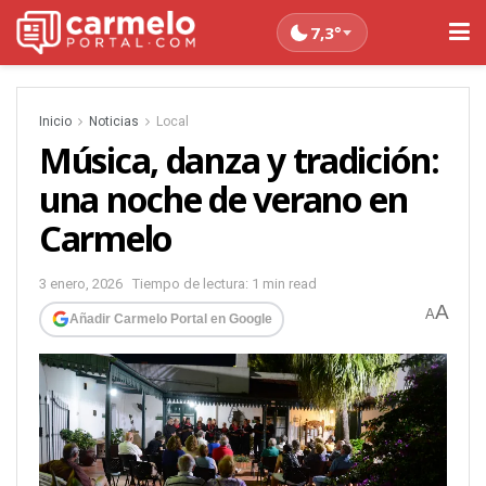
7,3°
Inicio
Noticias
Local
Música, danza y tradición:
una noche de verano en
Carmelo
3 enero, 2026
Tiempo de lectura: 1 min read
A
A
Añadir Carmelo Portal en Google