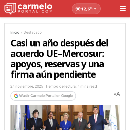
12,6°
↑
Inicio
Destacado
Casi un año después del
acuerdo UE–Mercosur:
apoyos, reservas y una
firma aún pendiente
24 noviembre, 2025
Tiempo de lectura: 4 mins read
A
A
Añadir Carmelo Portal en Google