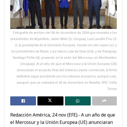
Fotografía de archivo del 06 de diciembre de 2024 que muestra a los
presidentes de Argentina, Javier Milei (i); Uruguay, Luis Lacalle Pou (2-
i); la presidenta de la Comisión Europea, Ursula von der Leyen (c); y
los presidentes de Brasil, Luiz Inácio Lula da Silva (2-d), y de Paraguay,
Santiago Peña (d), posando en la sede del Mercosur, en Montevideo
(Uruguay). A un año de que el Mercosur y la Unión Europea (UE)
anunciaran el acuerdo final del histórico pacto comercial, la firma
definitiva sigue pendiente por los retrasos europeos, aunque Lula,
aseguró que se realizará el 20 de diciembre en Brasilia. EFE/ Sofía
Torres
Redacción América, 24 nov (EFE).- A un año de que
el Mercosur y la Unión Europea (UE) anunciaran