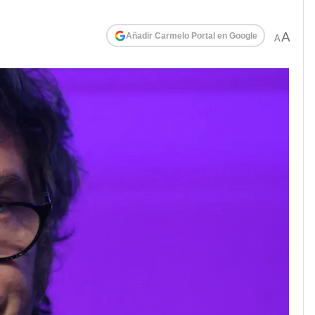
A
Añadir Carmelo Portal en Google
A