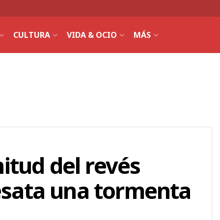
CULTURA
VIDA & OCIO
MÁS
itud del revés
desata una tormenta