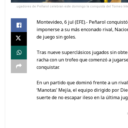
.ugadores de Peñarol celebran este domingo la conquista del Torneo Int
Montevideo, 6 jul (EFE).- Peñarol conquis
imponerse a su más enconado rival, Nacio
de juego sin goles.
Tras nueve superclásicos jugados sin obten
racha con un trofeo que comenzó a jugars
conquistar.
En un partido que dominó frente a un riva
‘Manotas’ Mejía, el equipo dirigido por Di
suerte de no escapar ileso en la última jug