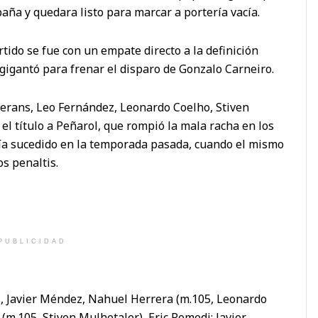
aña y quedara listo para marcar a portería vacía.
tido se fue con un empate directo a la definición
igantó para frenar el disparo de Gonzalo Carneiro.
erans, Leo Fernández, Leonardo Coelho, Stiven
l título a Peñarol, que rompió la mala racha en los
bía sucedido en la temporada pasada, cuando el mismo
os penaltis.
PUBLICIDAD
 Javier Méndez, Nahuel Herrera (m.105, Leonardo
(m.105, Stiven Mulhetaler), Eric Remedi; Javier