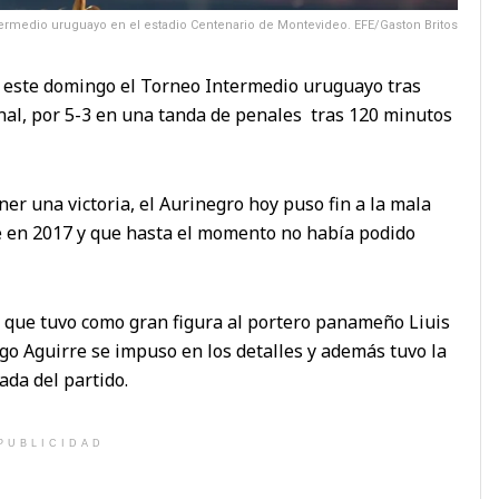
ermedio uruguayo en el estadio Centenario de Montevideo. EFE/Gaston Britos
tó este domingo el Torneo Intermedio uruguayo tras
nal, por 5-3 en una tanda de penales tras 120 minutos
er una victoria, el Aurinegro hoy puso fin a la mala
e en 2017 y que hasta el momento no había podido
l que tuvo como gran figura al portero panameño Liuis
ego Aguirre se impuso en los detalles y además tuvo la
ada del partido.
PUBLICIDAD