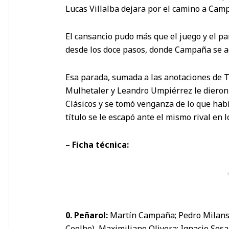
Lucas Villalba dejara por el camino a Camp
El cansancio pudo más que el juego y el par
desde los doce pasos, donde Campaña se ag
Esa parada, sumada a las anotaciones de T
Mulhetaler y Leandro Umpiérrez le dieron e
Clásicos y se tomó venganza de lo que ha
título se le escapó ante el mismo rival en l
– Ficha técnica:
0. Peñarol:
Martín Campaña; Pedro Milans,
Coelho), Maximiliano Olivera; Ignacio Sosa 