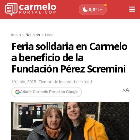
8,8°
↓
Inicio
Noticias
Local
Feria solidaria en Carmelo
a beneficio de la
Fundación Pérez Scremini
10 junio, 2025
Tiempo de lectura: 1 min read
A
A
Añadir Carmelo Portal en Google