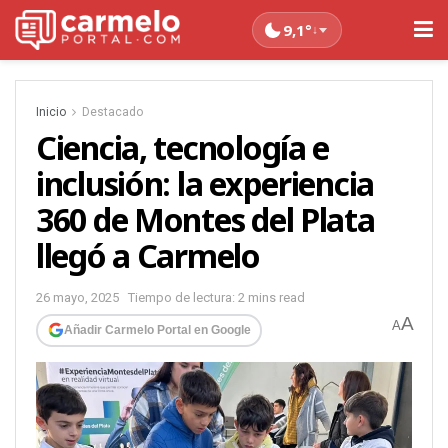
9,1°
↓
Inicio
Destacado
Ciencia, tecnología e
inclusión: la experiencia
360 de Montes del Plata
llegó a Carmelo
26 mayo, 2025
Tiempo de lectura: 2 mins read
A
A
Añadir Carmelo Portal en Google