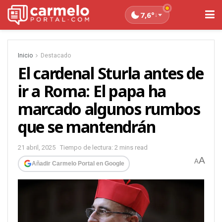
7,6°
↓
Inicio
Destacado
El cardenal Sturla antes de
ir a Roma: El papa ha
marcado algunos rumbos
que se mantendrán
21 abril, 2025
Tiempo de lectura: 2 mins read
A
A
Añadir Carmelo Portal en Google