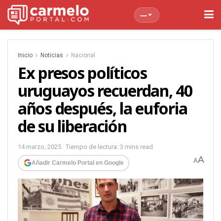
—
Inicio
Noticias
Nacional
Ex presos políticos
uruguayos recuerdan, 40
años después, la euforia
de su liberación
14 marzo, 2025
Tiempo de lectura: 3 mins read
A
A
Añadir Carmelo Portal en Google