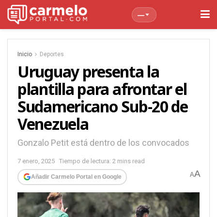
—
Inicio
Deportes
Uruguay presenta la
plantilla para afrontar el
Sudamericano Sub-20 de
Venezuela
Gonzalo Petit está dentro de los convocados
7 enero, 2025
Tiempo de lectura: 2 mins read
A
A
Añadir Carmelo Portal en Google