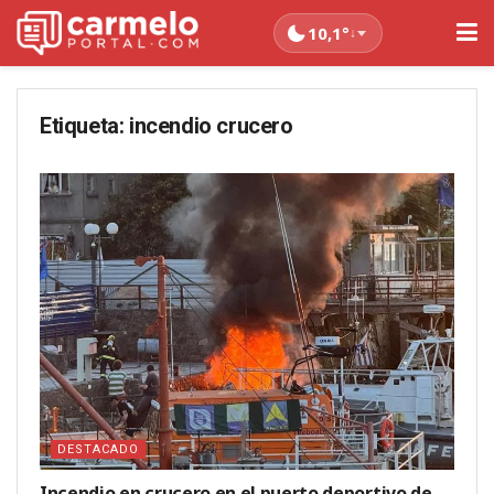
10,1°
↓
Etiqueta:
incendio crucero
DESTACADO
Incendio en crucero en el puerto deportivo de