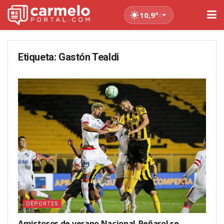
10,9°
↓
Etiqueta:
Gastón Tealdi
DEPORTES
Amistosos de verano Nacional-Peñarol se