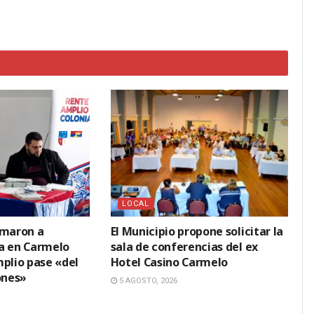
LOCAL
amaron a
El Municipio propone solicitar la
a en Carmelo
sala de conferencias del ex
mplio pase «del
Hotel Casino Carmelo
ones»
5 AGOSTO, 2026