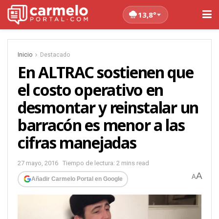
13,8°
Inicio
Destacado
En ALTRAC sostienen que
el costo operativo en
desmontar y reinstalar un
barracón es menor a las
cifras manejadas
27 mayo, 2016
Tiempo de lectura: 2 mins read
A
A
Añadir Carmelo Portal en Google