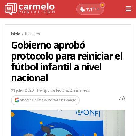
7,1°
↓
Inicio
Deportes
Gobierno aprobó
protocolo para reiniciar el
fútbol infantil a nivel
nacional
31 julio, 2020
Tiempo de lectura: 2 mins read
A
A
Añadir Carmelo Portal en Google