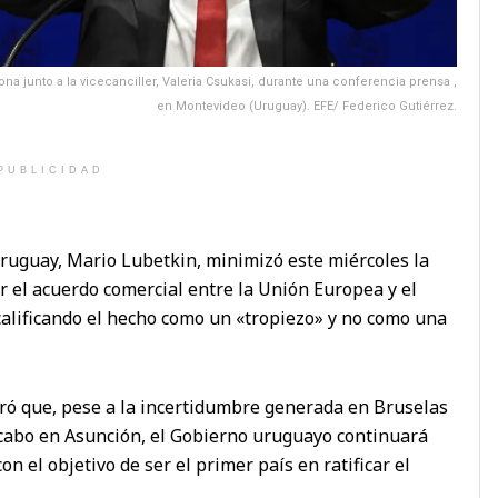
na junto a la vicecanciller, Valeria Csukasi, durante una conferencia prensa ,
en Montevideo (Uruguay). EFE/ Federico Gutiérrez.
PUBLICIDAD
 Uruguay, Mario Lubetkin, minimizó este miércoles la
r el acuerdo comercial entre la Unión Europea y el
 calificando el hecho como un «tropiezo» y no como una
uró que, pese a la incertidumbre generada en Bruselas
 cabo en Asunción, el Gobierno uruguayo continuará
n el objetivo de ser el primer país en ratificar el