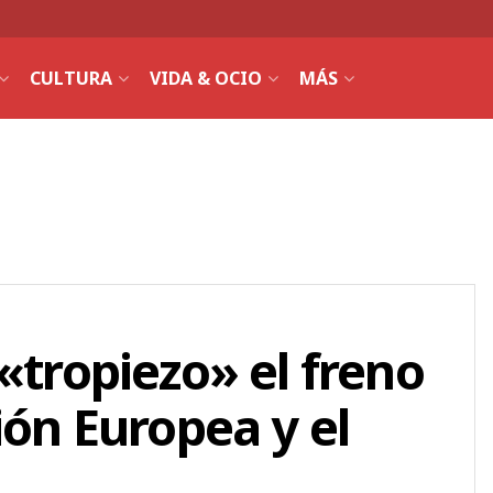
CULTURA
VIDA & OCIO
MÁS
«tropiezo» el freno
ión Europea y el