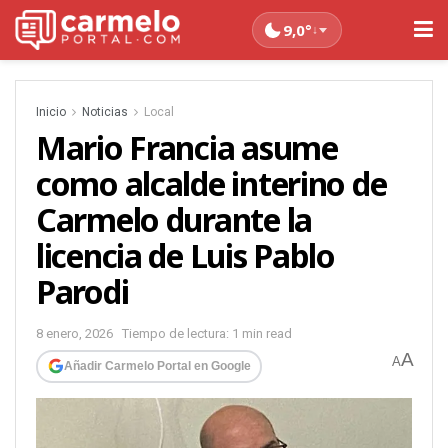
9,0°
↓
Inicio
Noticias
Local
Mario Francia asume
como alcalde interino de
Carmelo durante la
licencia de Luis Pablo
Parodi
8 enero, 2026
Tiempo de lectura: 1 min read
A
A
Añadir Carmelo Portal en Google