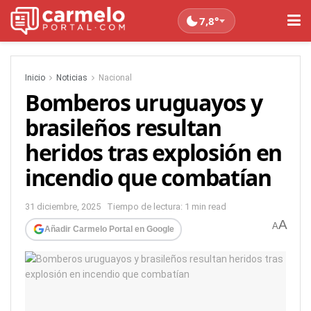
7,8°
Inicio
Noticias
Nacional
Bomberos uruguayos y
brasileños resultan
heridos tras explosión en
incendio que combatían
31 diciembre, 2025
Tiempo de lectura: 1 min read
A
A
Añadir Carmelo Portal en Google