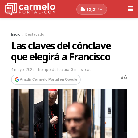
12,2°
↑
Inicio
Destacado
Las claves del cónclave
que elegirá a Francisco
4 mayo, 2025
Tiempo de lectura: 3 mins read
A
A
Añadir Carmelo Portal en Google