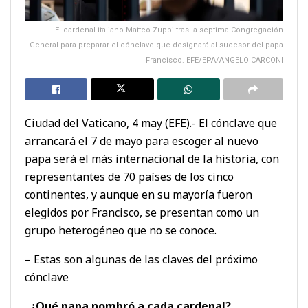
El cardenal italiano Matteo Zuppi tras la septima Congregación
General para preparar el cónclave que designará al sucesor del papa
Francisco. EFE/EPA/ANGELO CARCONI
Ciudad del Vaticano, 4 may (EFE).- El cónclave que
arrancará el 7 de mayo para escoger al nuevo
papa será el más internacional de la historia, con
representantes de 70 países de los cinco
continentes, y aunque en su mayoría fueron
elegidos por Francisco, se presentan como un
grupo heterogéneo que no se conoce.
– Estas son algunas de las claves del próximo
cónclave
. ¿Qué papa nombró a cada cardenal?