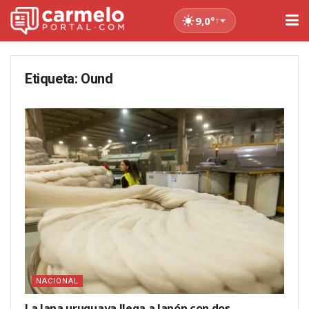
9,0°
↑
Etiqueta:
Ound
NACIONAL
La lana uruguaya llega a Japón con dos