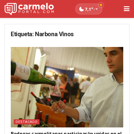
7,1°
↓
Etiqueta:
Narbona Vinos
DESTACADO
Bodegas carmelitanas participarán unidas en el