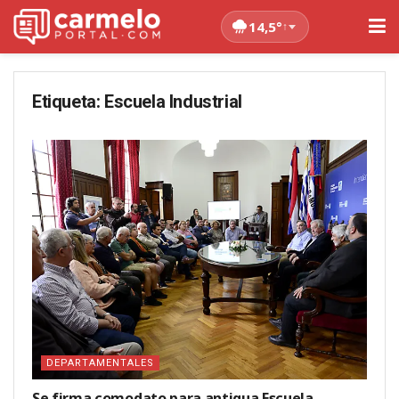
14,5°
↑
Etiqueta:
Escuela Industrial
DEPARTAMENTALES
Se firma comodato para antigua Escuela