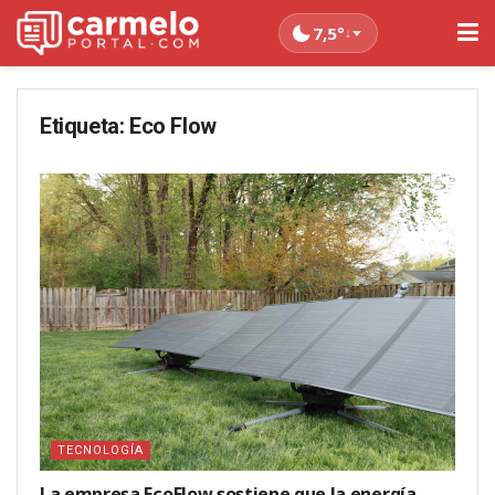
7,5°
↓
Etiqueta:
Eco Flow
TECNOLOGÍA
La empresa EcoFlow sostiene que la energía