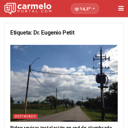
14,3°
↑
Etiqueta:
Dr. Eugenio Petit
DESTACADO
Piden revisar instalación en red de alumbrado