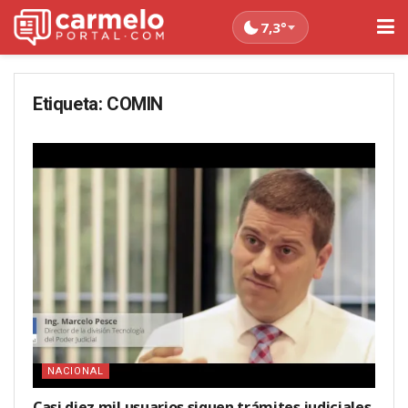
7,3°
Etiqueta:
COMIN
NACIONAL
Casi diez mil usuarios siguen trámites judiciales